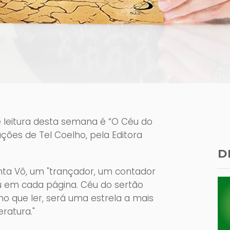
 leitura desta semana é “O Céu do
rações de Tel Coelho, pela Editora
D
enta Vô, um "trançador, um contador
u em cada página. Céu do sertão
ho que ler, será uma estrela a mais
eratura."