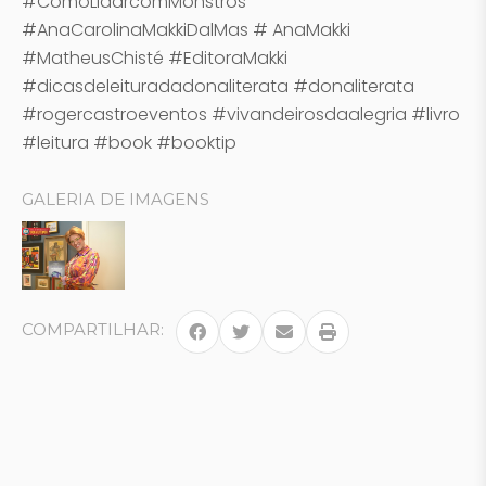
#ComoLidarcomMonstros
#AnaCarolinaMakkiDalMas # AnaMakki
#MatheusChisté #EditoraMakki
#dicasdeleituradadonaliterata #donaliterata
#rogercastroeventos #vivandeirosdaalegria #livro
#leitura #book #booktip
GALERIA DE IMAGENS
COMPARTILHAR: