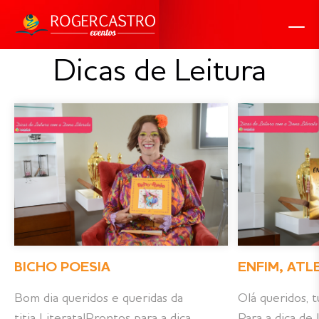
Dicas de Leitura
BICHO POESIA
ENFIM, ATL
Bom dia queridos e queridas da
Olá queridos,
titia Literata!Prontos para a dica
Para a dica de