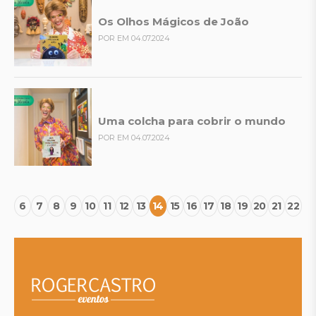
Os Olhos Mágicos de João
POR EM 04.07.2024
Uma colcha para cobrir o mundo
POR EM 04.07.2024
6
7
8
9
10
11
12
13
14
15
16
17
18
19
20
21
22