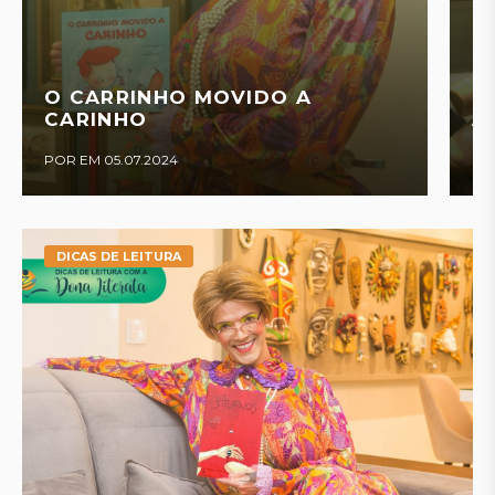
O CARRINHO MOVIDO A
CARINHO
A
POR EM 05.07.2024
PO
DICAS DE LEITURA