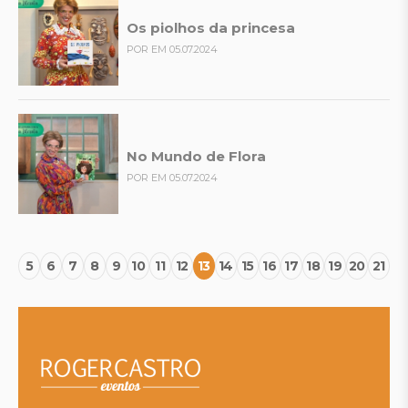
Os piolhos da princesa
POR EM 05.07.2024
No Mundo de Flora
POR EM 05.07.2024
5
6
7
8
9
10
11
12
13
14
15
16
17
18
19
20
21