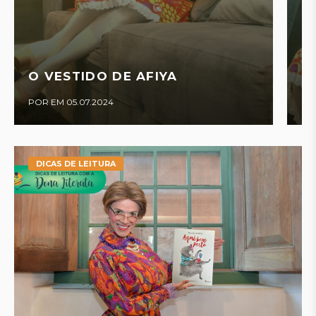
C
O VESTIDO DE AFIYA
M
POR EM 05.07.2024
PO
DICAS DE LEITURA